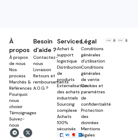
À
Besoin
Services
Légal
propos
d'aide ?
Achat &
Conditions
support
générales
À propos
Contactez-
logistique
d'utilisation
de nous
nous
Distribution
Conditions
Nos
Livraison
de
générales
process
Retours et
produits
de vente
Marchés &
remboursements
Externalisation
Cookies et
Références
A.O.G ?
des achats
paramètres
Pourquoi
industriels
de
nous
Sourcing
confidentialité
choisir
complexe
Protection
Témoignages
Achats
des
Suivez-
100%
données
nous
sécurisés
Mentions
légales